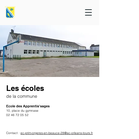
Les écoles
de la commune
Ecole des Apprentis'sages
10, place du gymnase
02 46 72 05 52
Contact :
ec-prim-orgeres-en-beauce-28@ac-orleans-tours.fr