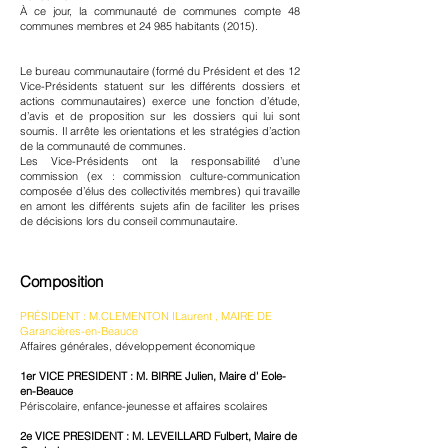
À ce jour, la communauté de communes compte 48
communes membres et 24 985 habitants (2015).
Le bureau communautaire (formé du Président et des 12
Vice-Présidents statuent sur les différents dossiers et
actions communautaires) exerce une fonction d’étude,
d’avis et de proposition sur les dossiers qui lui sont
soumis. Il arrête les orientations et les stratégies d’action
de la communauté de communes.
Les Vice-Présidents ont la responsabilité d’une
commission (ex : commission culture-communication
composée d’élus des collectivités membres) qui travaille
en amont les différents sujets afin de faciliter les prises
de décisions lors du conseil communautaire.
Composition
PRÉSIDENT : M.CLEMENTON ILaurent , MAIRE DE
Garancières-en-Beauce
Affaires générales, développement économique
1er VICE PRESIDENT : M. BIRRE Julien, Maire d' Eole-
en-Beauce
Périscolaire, enfance-jeunesse et affaires scolaires
2e VICE PRESIDENT : M. LEVEILLARD Fulbert, Maire de