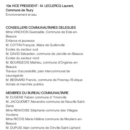
10e VICE PRESIDENT : M. LECLERCQ Laurent,
Commune de Toury
Environnement et eau
CONSEILLERS COMMUNAUTAIRES DELEGUES
Mme VINCHON Gwenaëlle, Commune de Eole-en-
Beauce
Enfance et jeunesse
M. COTTIN François, Maire de Guillonville
Ecoles du secteur sud
M. DAVID Sébastien, commune de Janville-en-Beauce
Ecoles du secteur nord
M. BOURGEOIS Mathieu, commune d'Orgères-en-
Beauce
Travaux d'accesibilité, plan intercommunal de
sauvegarde
M. BESNARD Francis, commune de Fresnay-l'Evêque
Achats et marchés publics
MEMBRES DU BUREAU COMMUNAUTAIRE
M. EUGENE Fabien commune d' Ymonville
M. JACQUEMET Alexandre commune de Neuville Saint-
Denis
Mme RENVOISE Stéphanie commune des Villages
Vovéens
Mme RICOIS Marie-Hélène commune de Moutiers-en-
Beauce
M. DUPUIS Alain commune de Oinville-Saint-Liphard